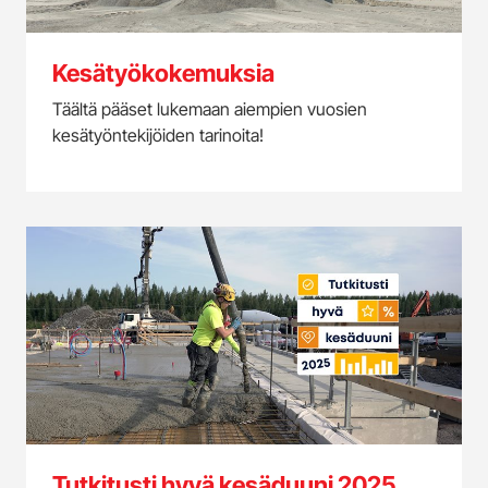
Kesätyökokemuksia
Täältä pääset lukemaan aiempien vuosien
kesätyöntekijöiden tarinoita!
Tutkitusti hyvä kesäduuni 2025