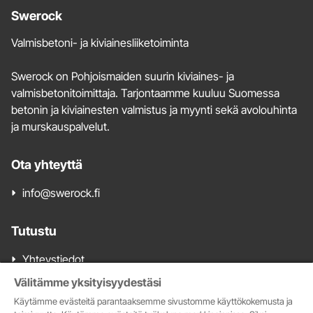
Lisätietoja
Swerock
ja
Valmisbetoni- ja kiviainesliiketoiminta
yhteystiedot
Swerock on Pohjoismaiden suurin kiviaines- ja
valmisbetonitoimittaja. Tarjontaamme kuuluu Suomessa
betonin ja kiviainesten valmistus ja myynti sekä avolouhinta
ja murskauspalvelut.
Ota yhteyttä
info@swerock.fi
Tutustu
Yhteystiedot
Valmisbetonimyynti
Välitämme yksityisyydestäsi
Kiviainesmyynti
Käytämme evästeitä parantaaksemme sivustomme käyttökokemusta ja