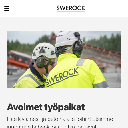
Avoimet työpaikat
Hae kiviaines- ja betonialalle töihin! Etsimme
innostuneita henkilöitä, jotka haluavat