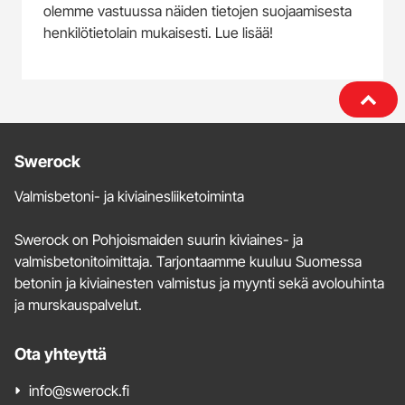
olemme vastuussa näiden tietojen suojaamisesta
henkilötietolain mukaisesti. Lue lisää!
Lisätietoja
Swerock
ja
Valmisbetoni- ja kiviainesliiketoiminta
yhteystiedot
Swerock on Pohjoismaiden suurin kiviaines- ja
valmisbetonitoimittaja. Tarjontaamme kuuluu Suomessa
betonin ja kiviainesten valmistus ja myynti sekä avolouhinta
ja murskauspalvelut.
Ota yhteyttä
info@swerock.fi