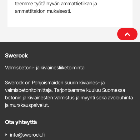
teemme työtä hyvän ammattietiikan ja
ammattitaidon mukaisesti.
Lisätietoja
Swerock
ja
Valmisbetoni- ja kiviainesliiketoiminta
yhteystiedot
Swerock on Pohjoismaiden suurin kiviaines- ja
valmisbetonitoimittaja. Tarjontaamme kuuluu Suomessa
betonin ja kiviainesten valmistus ja myynti sekä avolouhinta
ja murskauspalvelut.
Ota yhteyttä
info@swerock.fi