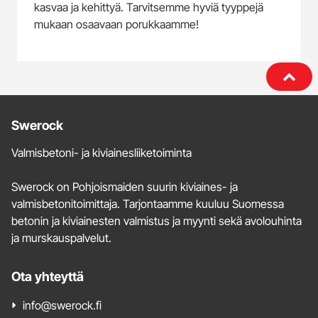
kasvaa ja kehittyä. Tarvitsemme hyviä tyyppejä
mukaan osaavaan porukkaamme!
Lisätietoja
Swerock
ja
Valmisbetoni- ja kiviainesliiketoiminta
yhteystiedot
Swerock on Pohjoismaiden suurin kiviaines- ja
valmisbetonitoimittaja. Tarjontaamme kuuluu Suomessa
betonin ja kiviainesten valmistus ja myynti sekä avolouhinta
ja murskauspalvelut.
Ota yhteyttä
info@swerock.fi