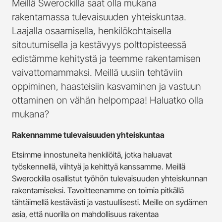
Meillä Swerockilla saat olla mukana
rakentamassa tulevaisuuden yhteiskuntaa.
Laajalla osaamisella, henkilökohtaisella
sitoutumisella ja kestävyys polttopisteessä
edistämme kehitystä ja teemme rakentamisen
vaivattomammaksi. Meillä uusiin tehtäviin
oppiminen, haasteisiin kasvaminen ja vastuun
ottaminen on vähän helpompaa! Haluatko olla
mukana?
Rakennamme tulevaisuuden yhteiskuntaa
Etsimme innostuneita henkilöitä, jotka haluavat
työskennellä, viihtyä ja kehittyä kanssamme. Meillä
Swerockilla osallistut työhön tulevaisuuden yhteiskunnan
rakentamiseksi. Tavoitteenamme on toimia pitkällä
tähtäimellä kestävästi ja vastuullisesti. Meille on sydämen
asia, että nuorilla on mahdollisuus rakentaa