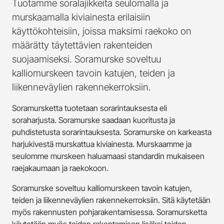
Tuotamme soralajikkeita seulomalla ja
murskaamalla kiviainesta erilaisiin
käyttökohteisiin, joissa maksimi raekoko on
määrätty täytettävien rakenteiden
suojaamiseksi. Soramurske soveltuu
kalliomurskeen tavoin katujen, teiden ja
liikenneväylien rakennekerroksiin.
Soramursketta tuotetaan sorarintauksesta eli
soraharjusta. Soramurske saadaan kuoritusta ja
puhdistetusta sorarintauksesta. Soramurske on karkeasta
harjukivestä murskattua kiviainesta. Murskaamme ja
seulomme murskeen haluamaasi standardin mukaiseen
raejakaumaan ja raekokoon.
Soramurske soveltuu kalliomurskeen tavoin katujen,
teiden ja liikenneväylien rakennekerroksiin. Sitä käytetään
myös rakennusten pohjarakentamisessa. Soramursketta