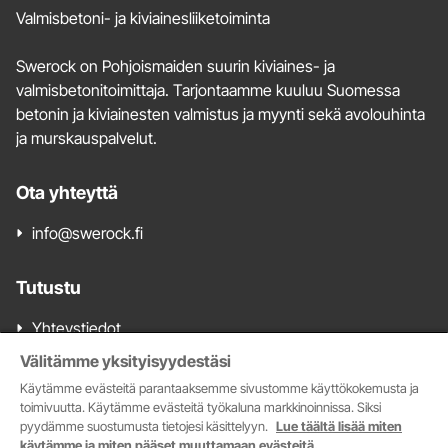
ja
Valmisbetoni- ja kiviainesliiketoiminta
yhteystiedot
Swerock on Pohjoismaiden suurin kiviaines- ja
valmisbetonitoimittaja. Tarjontaamme kuuluu Suomessa
betonin ja kiviainesten valmistus ja myynti sekä avolouhinta
ja murskauspalvelut.
Ota yhteyttä
info@swerock.fi
Tutustu
Yhteystiedot
Valmisbetonimyynti
Välitämme yksityisyydestäsi
Kiviainesmyynti
Käytämme evästeitä parantaaksemme sivustomme käyttökokemusta ja
Tarjoa meille kiviainesalueita
toimivuutta. Käytämme evästeitä työkaluna markkinoinnissa. Siksi
pyydämme suostumusta tietojesi käsittelyyn.
Lue täältä lisää miten
Myytävät kiviainesalueet
käytämme ja miten pääset muuttamaan evästeitä.