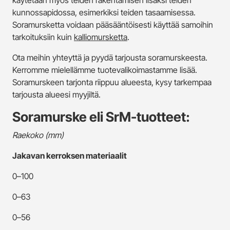
käytetään myös teiden rakentamisen lisäksi teiden
kunnossapidossa, esimerkiksi teiden tasaamisessa.
Soramursketta voidaan pääsääntöisesti käyttää samoihin
tarkoituksiin kuin
kalliomursketta
.
Ota meihin yhteyttä ja pyydä tarjousta soramurskeesta.
Kerromme mielellämme tuotevalikoimastamme lisää.
Soramurskeen tarjonta riippuu alueesta, kysy tarkempaa
tarjousta alueesi myyjiltä.
Soramurske eli SrM-tuotteet:
Raekoko (mm)
Jakavan kerroksen materiaalit
0–100
0–63
0–56