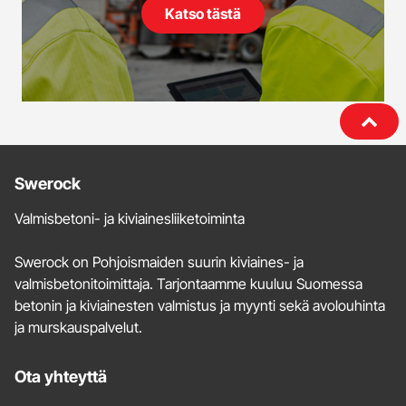
Katso tästä
Lisätietoja
Swerock
ja
Valmisbetoni- ja kiviainesliiketoiminta
yhteystiedot
Swerock on Pohjoismaiden suurin kiviaines- ja
valmisbetonitoimittaja. Tarjontaamme kuuluu Suomessa
betonin ja kiviainesten valmistus ja myynti sekä avolouhinta
ja murskauspalvelut.
Ota yhteyttä