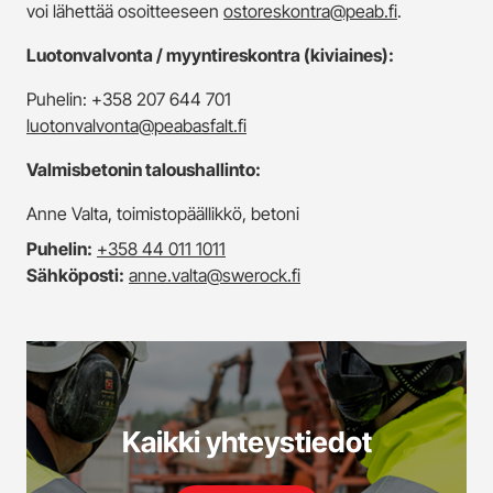
voi lähettää osoitteeseen
ostoreskontra@peab.fi
.
Luotonvalvonta / myyntireskontra (kiviaines):
Puhelin:
+358 207 644 701
luotonvalvonta@peabasfalt.fi
Valmisbetonin taloushallinto:
Anne Valta, toimistopäällikkö, betoni
Puhelin:
+358 44 011 1011
Sähköposti:
anne.valta@swerock.fi
Kaikki yhteystiedot