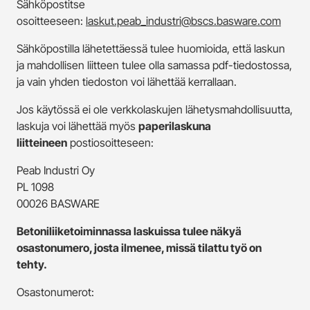
Sähköpostitse
osoitteeseen:
laskut.peab_industri@bscs.basware.com
Sähköpostilla lähetettäessä tulee huomioida, että laskun
ja mahdollisen liitteen tulee olla samassa pdf-tiedostossa,
ja vain yhden tiedoston voi lähettää kerrallaan.
Jos käytössä ei ole verkkolaskujen lähetysmahdollisuutta,
laskuja voi lähettää myös
paperilaskuna
liitteineen
postiosoitteseen:
Peab Industri Oy
PL 1098
00026 BASWARE
Betoniliiketoiminnassa laskuissa tulee näkyä
osastonumero, josta ilmenee, missä tilattu työ on
tehty.
Osastonumerot: