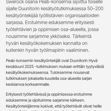
Swerock osana Peab-konsernia sijoittui toiselle
sijalle Duunitorin kesätyötutkimuksessa 50–200
kesätyöntekijää työllistävien organisaatioiden
sarjassa. Erotuimme eduksemme erityisesti
työtehtävien ja oppimisen osa-alueella, jossa
nousimme sarjamme ykköseksi. Tärkeintä
hyvän kesätyökokemuksen kannalta on
kuitenkin hyvän työilmapiirin vaaliminen.
Peab-konsernin kesätyöntekijät ovat Duunitorin Hyvä
kesäduuni 2025 -tutkimuksen mukaan erittäin tyytyväisiä
kesätyökokemukseensa. Tuloksemme nousevat
tutkimuksen jokaisella kuudella osa-alueella sarjan
keskiarvoa korkeammalle.
Erityisesti työtehtävissä ja oppimisessa erotuimme
eduksemme ja sijoituimme sarjamme kärkeen.
Kesätyöntekijämme kokivat, että työtehtävät olivat heille