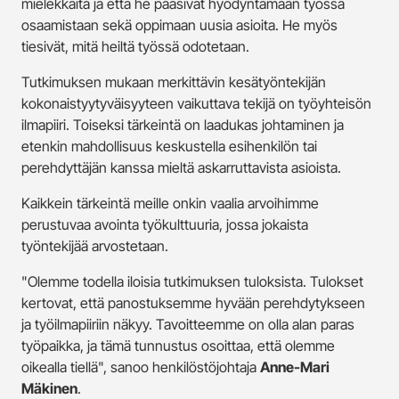
mielekkäitä ja että he pääsivät hyödyntämään työssä
osaamistaan sekä oppimaan uusia asioita. He myös
tiesivät, mitä heiltä työssä odotetaan.
Tutkimuksen mukaan merkittävin kesätyöntekijän
kokonaistyytyväisyyteen vaikuttava tekijä on työyhteisön
ilmapiiri. Toiseksi tärkeintä on laadukas johtaminen ja
etenkin mahdollisuus keskustella esihenkilön tai
perehdyttäjän kanssa mieltä askarruttavista asioista.
Kaikkein tärkeintä meille onkin vaalia arvoihimme
perustuvaa avointa työkulttuuria, jossa jokaista
työntekijää arvostetaan.
"Olemme todella iloisia tutkimuksen tuloksista. Tulokset
kertovat, että panostuksemme hyvään perehdytykseen
ja työilmapiiriin näkyy. Tavoitteemme on olla alan paras
työpaikka, ja tämä tunnustus osoittaa, että olemme
oikealla tiellä", sanoo henkilöstöjohtaja
Anne-Mari
Mäkinen
.