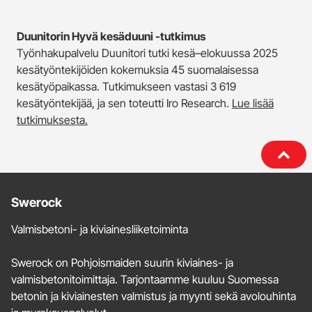
Duunitorin Hyvä kesäduuni -tutkimus
Työnhakupalvelu Duunitori tutki kesä–elokuussa 2025
kesätyöntekijöiden kokemuksia 45 suomalaisessa
kesätyöpaikassa. Tutkimukseen vastasi 3 619
kesätyöntekijää, ja sen toteutti Iro Research.
Lue lisää
tutkimuksesta.
Lisätietoja
Swerock
ja
Valmisbetoni- ja kiviainesliiketoiminta
yhteystiedot
Swerock on Pohjoismaiden suurin kiviaines- ja
valmisbetonitoimittaja. Tarjontaamme kuuluu Suomessa
betonin ja kiviainesten valmistus ja myynti sekä avolouhinta