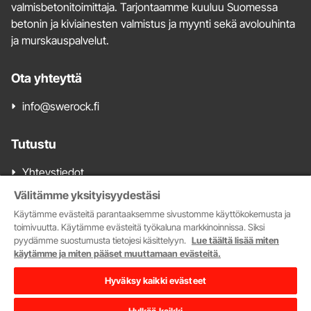
valmisbetonitoimittaja. Tarjontaamme kuuluu Suomessa
betonin ja kiviainesten valmistus ja myynti sekä avolouhinta
ja murskauspalvelut.
Ota yhteyttä
info@swerock.fi
Tutustu
Yhteystiedot
Valmisbetonimyynti
Välitämme yksityisyydestäsi
Kiviainesmyynti
Käytämme evästeitä parantaaksemme sivustomme käyttökokemusta ja
Tarjoa meille kiviainesalueita
toimivuutta. Käytämme evästeitä työkaluna markkinoinnissa. Siksi
pyydämme suostumusta tietojesi käsittelyyn.
Lue täältä lisää miten
Myytävät kiviainesalueet
käytämme ja miten pääset muuttamaan evästeitä.
Swerock.se
Tietosuoja
Hyväksy kaikki evästeet