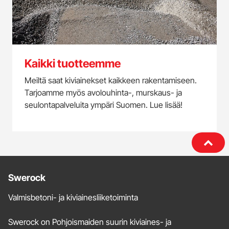
Kaikki tuotteemme
Meiltä saat kiviainekset kaikkeen rakentamiseen.
Tarjoamme myös avolouhinta-, murskaus- ja
seulontapalveluita ympäri Suomen. Lue lisää!
Lisätietoja
Swerock
ja
Valmisbetoni- ja kiviainesliiketoiminta
yhteystiedot
Swerock on Pohjoismaiden suurin kiviaines- ja