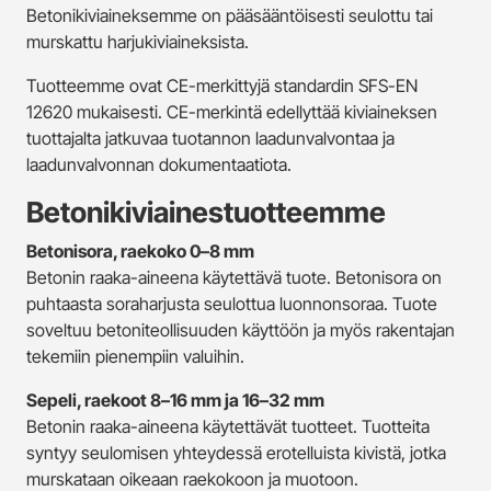
Betonikiviaineksemme on pääsääntöisesti seulottu tai
murskattu harjukiviaineksista.
Tuotteemme ovat CE-merkittyjä standardin SFS-EN
12620 mukaisesti. CE-merkintä edellyttää kiviaineksen
tuottajalta jatkuvaa tuotannon laadunvalvontaa ja
laadunvalvonnan dokumentaatiota.
Betonikiviainestuotteemme
Betonisora, raekoko 0–8 mm
Betonin raaka-aineena käytettävä tuote. Betonisora on
puhtaasta soraharjusta seulottua luonnonsoraa. Tuote
soveltuu betoniteollisuuden käyttöön ja myös rakentajan
tekemiin pienempiin valuihin.
Sepeli, raekoot 8–16 mm ja 16–32 mm
Betonin raaka-aineena käytettävät tuotteet. Tuotteita
syntyy seulomisen yhteydessä erotelluista kivistä, jotka
murskataan oikeaan raekokoon ja muotoon.