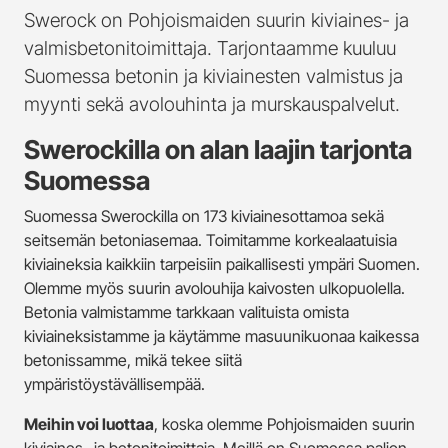
Swerock on Pohjoismaiden suurin kiviaines- ja
valmisbetonitoimittaja. Tarjontaamme kuuluu
Suomessa betonin ja kiviainesten valmistus ja
myynti sekä avolouhinta ja murskauspalvelut.
Swerockilla on alan laajin tarjonta
Suomessa
Suomessa Swerockilla on 173 kiviainesottamoa sekä
seitsemän betoniasemaa. Toimitamme korkealaatuisia
kiviaineksia kaikkiin tarpeisiin paikallisesti ympäri Suomen.
Olemme myös suurin avolouhija kaivosten ulkopuolella.
Betonia valmistamme tarkkaan valituista omista
kiviaineksistamme ja käytämme masuunikuonaa kaikessa
betonissamme, mikä tekee siitä
ympäristöystävällisempää.
Meihin voi luottaa
, koska olemme Pohjoismaiden suurin