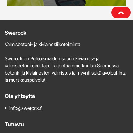
Lisätietoja
Swerock
ja
Valmisbetoni- ja kiviainesliiketoiminta
yhteystiedot
Swerock on Pohjoismaiden suurin kiviaines- ja
valmisbetonitoimittaja. Tarjontaamme kuuluu Suomessa
betonin ja kiviainesten valmistus ja myynti sekä avolouhinta
ja murskauspalvelut.
Ota yhteyttä
info@swerock.fi
Tutustu