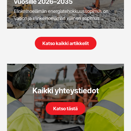
vuosille 2026–2035
Elinkeinoelämän energiatehokkuussopimus on
valtion ja elinkeinoelämän välinen sopimus
energian tehokkaasta käytöstä vuosina 2026–
2035. Peab allekirjoitti liittymisasiakirjan oman
toimialansa toimenpideohjelmaan ja sitoutui
Katso kaikki artikkelit
tehostamaan energiankäyttöään siinä esitettyjen
toimenpiteiden ja tavoitteiden mukaisesti. Peabin
päällystysliiketoiminta on...
Kaikki yhteystiedot
Katso tästä