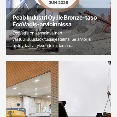
Peab Industri Oy:lle Bronze-taso
EcoVadis-arvioinnissa
EcoVadis on kansainvälinen
vastuullisuusluokitusjärjestelmä. Se arvioi ja
pisteyttää yrityksen toimittaman
vastuullisuusdokumentaation, joka kattaa
ympäristöaiheet, sosiaalisen vastuun, hankinnan ja
eettiset käytännöt. Peab Industri Oy saavutti
EcoVadis-arvioinnissa Bronze-tason.