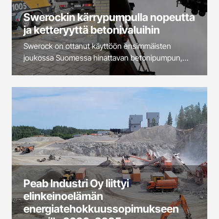
Swerockin kärrypumpulla nopeutta
ja ketteryyttä betonivaluihin
Swerock on ottanut käyttöön ensimmäisten
joukossa Suomessa hinattavan betonipumpun,
jonka avulla betonivalut ahtaissa tiloissa ja pitkillä
siirtomatkoilla tehostuvat huomattavasti.
Peab Industri Oy liittyi
elinkeinoelämän
energiatehokkuussopimukseen