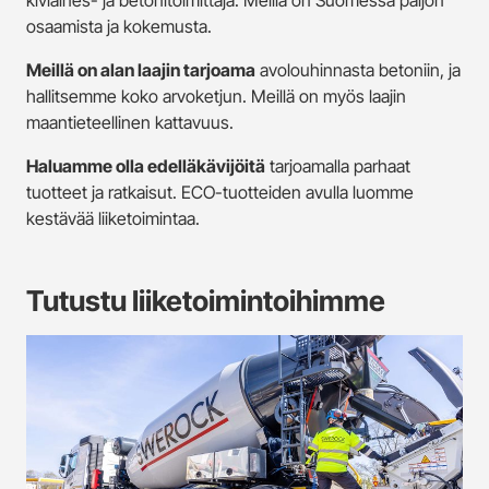
kiviaines- ja betonitoimittaja. Meillä on Suomessa paljon
osaamista ja kokemusta.
Meillä on alan laajin tarjoama
avolouhinnasta betoniin, ja
hallitsemme koko arvoketjun. Meillä on myös laajin
maantieteellinen kattavuus.
Haluamme olla edelläkävijöitä
tarjoamalla parhaat
tuotteet ja ratkaisut. ECO-tuotteiden avulla luomme
kestävää liiketoimintaa.
Tutustu liiketoimintoihimme