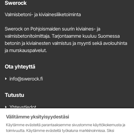
Lisätietoja
Swerock
ja
Valmisbetoni- ja kiviainesliiketoiminta
yhteystiedot
Swerock on Pohjoismaiden suurin kiviaines- ja
valmisbetonitoimittaja. Tarjontaamme kuuluu Suomessa
betonin ja kiviainesten valmistus ja myynti sekä avolouhinta
ja murskauspalvelut.
Ota yhteyttä
info@swerock.fi
Tutustu
Yhteystiedot
Valmisbetonimyynti
Välitämme yksityisyydestäsi
Kiviainesmyynti
Käytämme evästeitä parantaaksemme sivustomme käyttökokemusta ja
Tarjoa meille kiviainesalueita
toimivuutta. Käytämme evästeitä työkaluna markkinoinnissa. Siksi