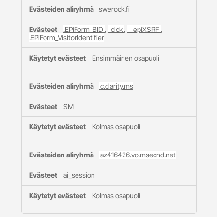
Toimivuusevästeet
swerock.fi
.EPiForm_BID
,
_clck
,
__epiXSRF
,
.EPiForm_VisitorIdentifier
Ensimmäinen osapuoli
c.clarity.ms
SM
Kolmas osapuoli
az416426.vo.msecnd.net
ai_session
Kolmas osapuoli