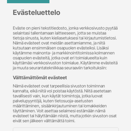
Evästeluettelo
Eväste on pieni tekstitiedosto, jonka verkkosivusto pyytää
selaintasi tallentamaan laitteeseen, jotta se muistaa
tietoja sinusta, kuten kieliasetuksesi tai kirjautumistietosi.
Nämä evästeet ovat meidän asettamiamme, ja niitä
kutsutaan ensimmäisen osapuolen evästeiksi. Lisäksi
käytämme mainonta- ja markkinointitoimissa kolmannen
osapuolen evästeitä, jotka ovat eri toimialueelta kuin
käyttämäsi verkkosivuston toimialue. Käytämme evästeitä
ja muuta seurantatekniikkaa seuraaviin tarkoituksiin:
Välttämättömät evästeet
Nämä evästeet ovat tarpeellisia sivuston toiminnan
kannalta, eikä niitä voi poistaa käytöstä. Niitä asetetaan
tavallisesti vain, kun käytät toimintoja, jotka luovat
palvelupyyntöjä, kuten tietosuoja-asetusten
määrittäminen, sisäänkirjautuminen tai lomakkeiden
täyttäminen. Voit asettaa selaimesi estämään nämä
evästeet tai hälyttämään niistä, mutta jotkin sivuston osat
eivät sen jälkeen välttämättä toimi.
Välttämättömät