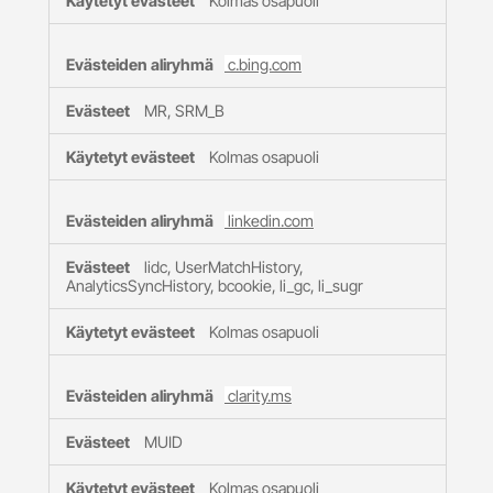
Kolmas osapuoli
c.bing.com
MR, SRM_B
Kolmas osapuoli
linkedin.com
lidc, UserMatchHistory,
AnalyticsSyncHistory, bcookie, li_gc, li_sugr
Kolmas osapuoli
clarity.ms
MUID
Kolmas osapuoli