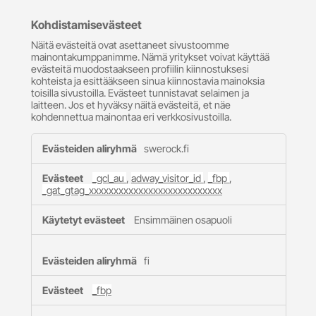
Kohdistamisevästeet
Näitä evästeitä ovat asettaneet sivustoomme
mainontakumppanimme. Nämä yritykset voivat käyttää
evästeitä muodostaakseen profiilin kiinnostuksesi
kohteista ja esittääkseen sinua kiinnostavia mainoksia
toisilla sivustoilla. Evästeet tunnistavat selaimen ja
laitteen. Jos et hyväksy näitä evästeitä, et näe
kohdennettua mainontaa eri verkkosivustoilla.
Kohdistamisevästeet
swerock.fi
_gcl_au
,
adway_visitor_id
,
_fbp
,
_gat_gtag_xxxxxxxxxxxxxxxxxxxxxxxxxxx
Ensimmäinen osapuoli
fi
_fbp