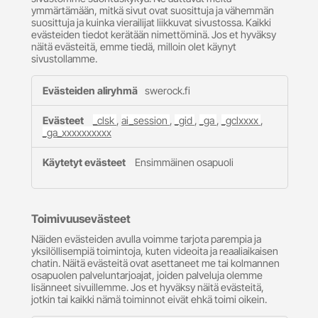
ymmärtämään, mitkä sivut ovat suosittuja ja vähemmän
suosittuja ja kuinka vierailijat liikkuvat sivustossa. Kaikki
evästeiden tiedot kerätään nimettöminä. Jos et hyväksy
näitä evästeitä, emme tiedä, milloin olet käynyt
sivustollamme.
Suorituskykyevästeet
swerock.fi
_clsk
,
ai_session
,
_gid
,
_ga
,
_gclxxxx
,
_ga_xxxxxxxxxx
Ensimmäinen osapuoli
Toimivuusevästeet
Näiden evästeiden avulla voimme tarjota parempia ja
yksilöllisempiä toimintoja, kuten videoita ja reaaliaikaisen
chatin. Näitä evästeitä ovat asettaneet me tai kolmannen
osapuolen palveluntarjoajat, joiden palveluja olemme
lisänneet sivuillemme. Jos et hyväksy näitä evästeitä,
jotkin tai kaikki nämä toiminnot eivät ehkä toimi oikein.