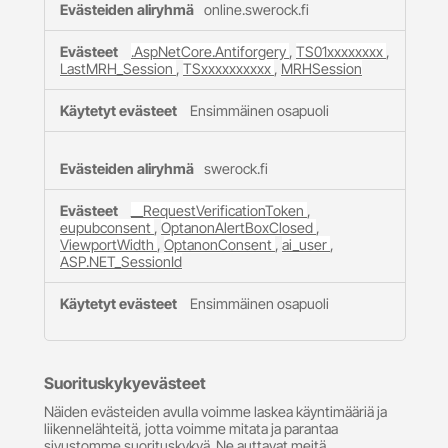
online.swerock.fi
evästeet
.AspNetCore.Antiforgery
,
TS01xxxxxxxx
,
LastMRH_Session
,
TSxxxxxxxxxx
,
MRHSession
Ensimmäinen osapuoli
swerock.fi
__RequestVerificationToken
,
eupubconsent
,
OptanonAlertBoxClosed
,
ViewportWidth
,
OptanonConsent
,
ai_user
,
ASP.NET_SessionId
Ensimmäinen osapuoli
Suorituskykyevästeet
Näiden evästeiden avulla voimme laskea käyntimääriä ja
liikennelähteitä, jotta voimme mitata ja parantaa
sivustomme suorituskykyä. Ne auttavat meitä