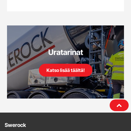
Uratarinat
Katso lisää täältä!
Lisätietoja
Swerock