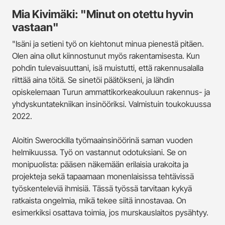
Mia Kivimäki: "Minut on otettu hyvin
vastaan"
"Isäni ja setieni työ on kiehtonut minua pienestä pitäen.
Olen aina ollut kiinnostunut myös rakentamisesta. Kun
pohdin tulevaisuuttani, isä muistutti, että rakennusalalla
riittää aina töitä. Se sinetöi päätökseni, ja lähdin
opiskelemaan Turun ammattikorkeakouluun rakennus- ja
yhdyskuntatekniikan insinööriksi. Valmistuin toukokuussa
2022.
Aloitin Swerockilla työmaainsinöörinä saman vuoden
helmikuussa. Työ on vastannut odotuksiani. Se on
monipuolista: pääsen näkemään erilaisia urakoita ja
projekteja sekä tapaamaan monenlaisissa tehtävissä
työskenteleviä ihmisiä. Tässä työssä tarvitaan kykyä
ratkaista ongelmia, mikä tekee siitä innostavaa. On
esimerkiksi osattava toimia, jos murskauslaitos pysähtyy.