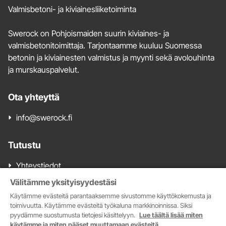
ja
Valmisbetoni- ja kiviainesliiketoiminta
yhteystiedot
Swerock on Pohjoismaiden suurin kiviaines- ja
valmisbetonitoimittaja. Tarjontaamme kuuluu Suomessa
betonin ja kiviainesten valmistus ja myynti sekä avolouhinta
ja murskauspalvelut.
Ota yhteyttä
info@swerock.fi
Tutustu
Yhteystiedot
Valmisbetonimyynti
Välitämme yksityisyydestäsi
Kiviainesmyynti
Käytämme evästeitä parantaaksemme sivustomme käyttökokemusta ja
Tarjoa meille kiviainesalueita
toimivuutta. Käytämme evästeitä työkaluna markkinoinnissa. Siksi
pyydämme suostumusta tietojesi käsittelyyn.
Lue täältä lisää miten
Myytävät kiviainesalueet
käytämme ja miten pääset muuttamaan evästeitä.