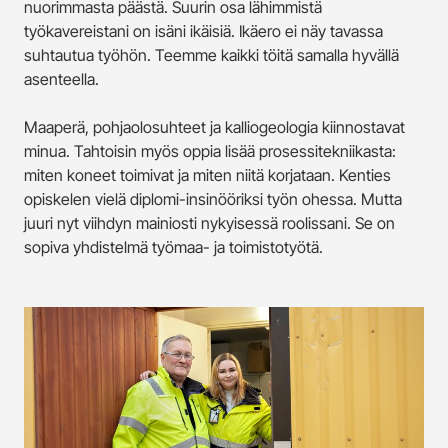
nuorimmasta päästä. Suurin osa lähimmistä
työkavereistani on isäni ikäisiä. Ikäero ei näy tavassa
suhtautua työhön. Teemme kaikki töitä samalla hyvällä
asenteella.
Maaperä, pohjaolosuhteet ja kalliogeologia kiinnostavat
minua. Tahtoisin myös oppia lisää prosessitekniikasta:
miten koneet toimivat ja miten niitä korjataan. Kenties
opiskelen vielä diplomi-insinööriksi työn ohessa. Mutta
juuri nyt viihdyn mainiosti nykyisessä roolissani. Se on
sopiva yhdistelmä työmaa- ja toimistotyötä.