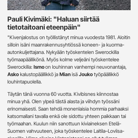
Pauli Kivimäki: "Haluan siirtää
tietotaitoani eteenpäin"
"Kivenjalostus on työllistänyt minua vuodesta 1981. Aloitin
silloin isäni maanrakennusyhtiössä koneen- ja kuorma-
autonkuljettajana. Nykyään työskentelen Swerockilla
työmaapäällikönä. Myös kolme veljeäni työskentelee
Swerockilla:
Ismo
on louhinnan vanhempi neuvonantaja,
Asko
kalustopäällikkö ja
Mian
isä
Jouko
työpäällikkö
louhintapuolella.
Täytän tänä vuonna 60 vuotta. Kivibisnes kiinnostaa
minua yhä. Olen ylpeä tästä alasta ja viihdyn työssäni
erinomaisesti. Saan tehdä monenlaisia hommia parhaaksi
katsomallani tavalla enkä ole sidottu yhteen paikkaan tai
työmaahan. Kuulun niin sanottuun kiviaineksen Etelä-
Suomen vahvuuteen, joka työskentelee Laitila–Loviisa-