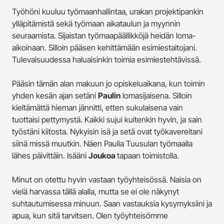
Työhöni kuuluu työmaanhallintaa, urakan projektipankin
ylläpitämistä sekä työmaan aikataulun ja myynnin
seuraamista. Sijaistan työmaapäällikköjä heidän loma-
aikoinaan. Silloin pääsen kehittämään esimiestaitojani.
Tulevaisuudessa haluaisinkin toimia esimiestehtävissä.
Pääsin tämän alan makuun jo opiskeluaikana, kun toimin
yhden kesän ajan setäni
Paulin
lomasijaisena. Silloin
kieltämättä hieman jännitti, etten sukulaisena vain
tuottaisi pettymystä. Kaikki sujui kuitenkin hyvin, ja sain
työstäni kiitosta. Nykyisin isä ja setä ovat työkavereitani
siinä missä muutkin. Näen Paulia Tuusulan työmaalla
lähes päivittäin. Isääni
Joukoa
tapaan toimistolla.
Minut on otettu hyvin vastaan työyhteisössä. Naisia on
vielä harvassa tällä alalla, mutta se ei ole näkynyt
suhtautumisessa minuun. Saan vastauksia kysymyksiini ja
apua, kun sitä tarvitsen. Olen työyhteisömme