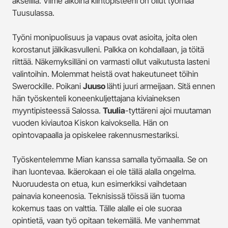
akselilla. Viime aikoina kiintopisteeni on ollut työmaa
Tuusulassa.
Työni monipuolisuus ja vapaus ovat asioita, joita olen
korostanut jälkikasvulleni. Palkka on kohdallaan, ja töitä
riittää. Näkemyksilläni on varmasti ollut vaikutusta lasteni
valintoihin. Molemmat heistä ovat hakeutuneet töihin
Swerockille. Poikani
Juuso
lähti juuri armeijaan. Sitä ennen
hän työskenteli koneenkuljettajana kiviaineksen
myyntipisteessä Salossa.
Tuulia
-tyttäreni ajoi muutaman
vuoden kiviautoa Kiskon kaivoksella. Hän on
opintovapaalla ja opiskelee rakennusmestariksi.
Työskentelemme Mian kanssa samalla työmaalla. Se on
ihan luontevaa. Ikäerokaan ei ole tällä alalla ongelma.
Nuoruudesta on etua, kun esimerkiksi vaihdetaan
painavia koneenosia. Teknisissä töissä iän tuoma
kokemus taas on valttia. Tälle alalle ei ole suoraa
opintietä, vaan työ opitaan tekemällä. Me vanhemmat