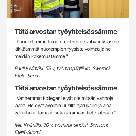
Tätä arvostan työyhteisössämme
"Kunnioitamme toinen toistemme vahvuuksia: me
iäkkäämmät nuorempien fyysistä voimaa ja he
meidän kokemustamme."
Pauli Kivimäki, 59 v, työmaapäällikkö, Swerock
Etelä-Suomi
Tätä arvostan työyhteisössämme
"Vanhemmat kollegani eivät ole mitään vanhoja
jääriä. He ovat avoimia uusille ajatuksille ja aina
valmiita auttamaan sekä jakamaan tietotaitoaan."
Mia Kivimäki, 30 v, työmaainsinööri, Swerock
Etelä-Suomi