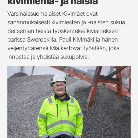
kivimiehiä- ja naisia
Varsinaissuomalaiset Kivimäet ovat
sananmukaisesti kivimiesten ja -naisten sukua.
Seitsemän heistä työskentelee kiviaineksen
parissa Swerockilla. Pauli Kivimäki ja hänen
veljentyttärensä Mia kertovat työstään, joka
innostaa ja yhdistää sukupolvia.