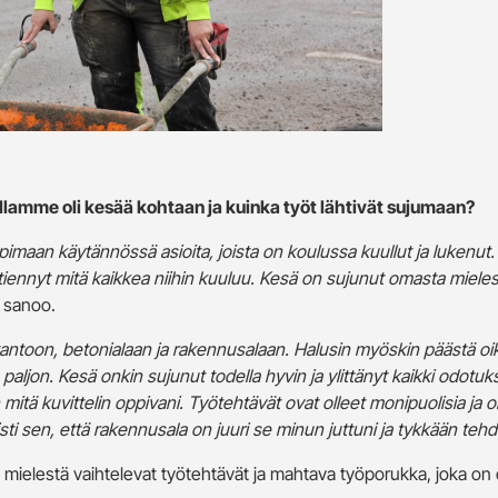
illamme oli kesää kohtaan ja kuinka työt lähtivät sujumaan?
imaan käytännössä asioita, joista on koulussa kuullut ja lukenut.
 tiennyt mitä kaikkea niihin kuuluu. Kesä on sujunut omasta miele
 sanoo.
tantoon, betonialaan ja rakennusalaan. Halusin myöskin päästä o
aljon. Kesä onkin sujunut todella hyvin ja ylittänyt kaikki odotuk
itä kuvittelin oppivani. Työtehtävät ovat olleet monipuolisia ja 
i sen, että rakennusala on juuri se minun juttuni ja tykkään tehd
mielestä vaihtelevat työtehtävät ja mahtava työporukka, joka on o