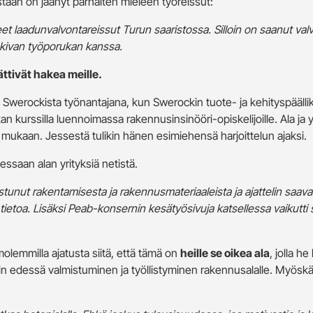
estaan on jäänyt parhaiten mieleen työreissut:
et laadunvalvontareissut Turun saaristossa. Silloin on saanut val
 kivan työporukan kanssa.
ättivät hakea meille.
 Swerockista työnantajana, kun Swerockin tuote- ja kehityspäällikk
 kurssilla luennoimassa rakennusinsinööri-opiskelijoille. Ala ja y
a mukaan. Jessestä tulikin hänen esimiehensä harjoittelun ajaksi.
essaan alan yrityksiä netistä.
stunut rakentamisesta ja rakennusmateriaaleista ja ajattelin saava
etoa. Lisäksi Peab-konsernin kesätyösivuja katsellessa vaikutti silt
molemmilla ajatusta siitä, että tämä on
heille se oikea ala
, jolla h
n edessä valmistuminen ja työllistyminen rakennusalalle. Myöskää