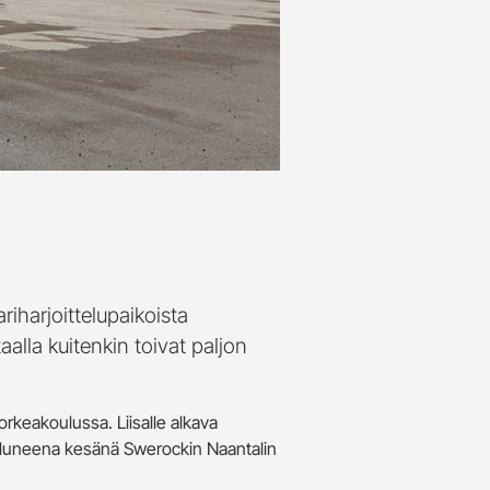
iharjoittelupaikoista
alla kuitenkin toivat paljon
rkeakoulussa. Liisalle alkava
 kuluneena kesänä Swerockin Naantalin