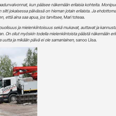
t laadunvalvonnat, kun pääsee näkemään erilaisia kohteita. Monipu
in silti jokaisessa päivässä on hieman jotain erilaista. Ja ehdottomas
n, että aina saa apua, jos tarvitsee,
Mari toteaa.
puolisuus ja mielenkiintoisuus sekä mukavat, auttavat ja kannusta
n. On ollut myöskin todella mielenkiintoista päästä näkemään eril
na uutta ja mikään päivä ei ole samanlainen,
sanoo Liisa.