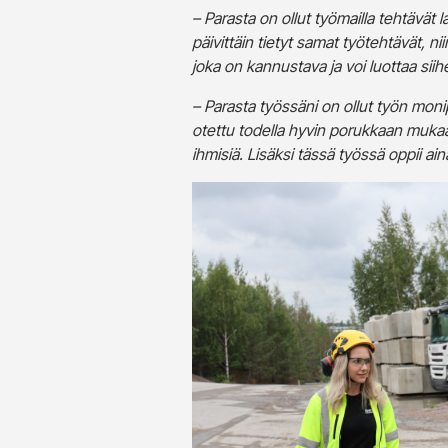
– Parasta on ollut työmailla tehtävä
päivittäin tietyt samat työtehtävät, ni
joka on kannustava ja voi luottaa siihe
– Parasta työssäni on ollut työn moni
otettu todella hyvin porukkaan mukaa
ihmisiä. Lisäksi tässä työssä oppii ai