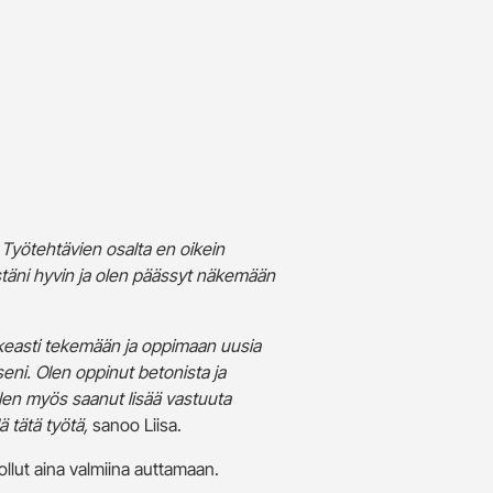
 Työtehtävien osalta en oikein
stäni hyvin ja olen päässyt näkemään
ikeasti tekemään ja oppimaan uusia
seni. Olen oppinut betonista ja
olen myös saanut lisää vastuuta
ä tätä työtä,
sanoo Liisa.
llut aina valmiina auttamaan.