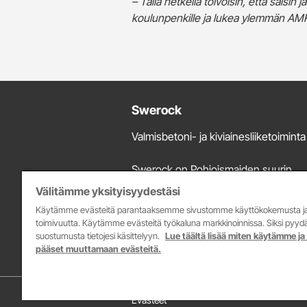
– Tällä hetkellä toivoisin, että saisin
koulunpenkille ja lukea ylemmän AM
Lisätietoja
Swerock
ja
Valmisbetoni- ja kiviainesliiketoiminta
yhteystiedot
Swerock on Pohjoismaiden suurin
kiviaines- ja valmisbetonitoimittaja.
Välitämme yksityisyydestäsi
Tarjontaamme kuuluu Suomessa bet
Käytämme evästeitä parantaaksemme sivustomme käyttökokemusta j
ja kiviainesten valmistus ja myynti se
toimivuutta. Käytämme evästeitä työkaluna markkinoinnissa. Siksi py
avolouhinta ja murskauspalvelut.
suostumusta tietojesi käsittelyyn.
Lue täältä lisää miten käytämme ja
pääset muuttamaan evästeitä.
Evästeet