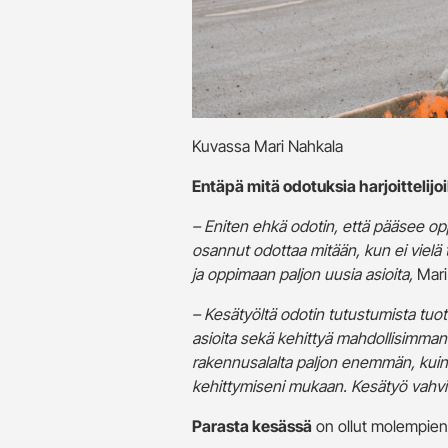
Kuvassa Mari Nahkala
Entäpä mitä odotuksia harjoittelijo
– Eniten ehkä odotin, että pääsee opp
osannut odottaa mitään, kun ei vielä
ja oppimaan paljon uusia asioita,
Mari
– Kesätyöltä odotin tutustumista tuo
asioita sekä kehittyä mahdollisimman p
rakennusalalta paljon enemmän, kuin m
kehittymiseni mukaan. Kesätyö vahvist
Parasta kesässä
on ollut molempien 