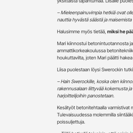
yksittäistä tapahtumaa. Liisalle puol
– Mieleenpainuvimpia hetkiä ovat olle
nauttia hyvästä säästä ja maisemista
Halusimme myös tietää,
miksi he pä
Mari kiinnostui betonintuotannosta ja
ammattikorkeakoulussa betonitekniikan
houkuttavilta, joten Mari päätti hake
Liisa puolestaan löysi Swerockin tutki
– Hain Swerockille, koska olen kiinno
rakennusalaan liittyvää kokemusta ja ti
harjoittelijoihin panostetaan.
Kesätyöt betonitehtaalla varmistivat 
Tulevaisuudessa molemmilla siintääki
poissuljettuja.