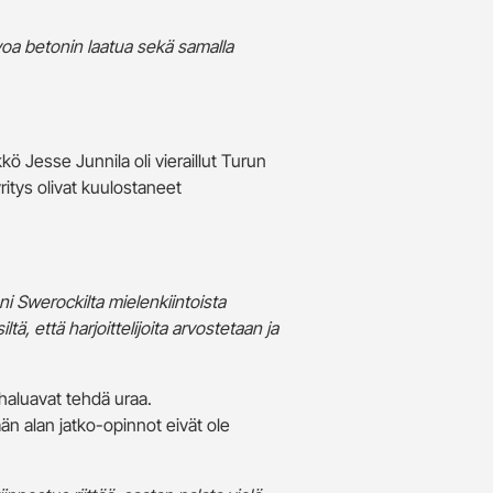
voa betonin laatua sekä samalla
ö Jesse Junnila oli vieraillut Turun
ritys olivat kuulostaneet
ni Swerockilta mielenkiintoista
ä, että harjoittelijoita arvostetaan ja
e haluavat tehdä uraa.
n alan jatko-opinnot eivät ole