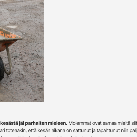
kesästä jäi parhaiten mieleen.
Molemmat ovat samaa mieltä siitä
i toteaakin, että kesän aikana on sattunut ja tapahtunut niin palj