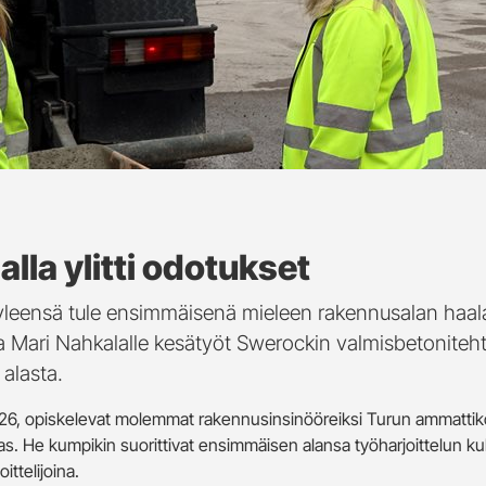
lla ylitti odotukset
 yleensä tule ensimmäisenä mieleen rakennusalan haalar
a Mari Nahkalalle kesätyöt Swerockin valmisbetonitehta
alasta.
 26, opiskelevat molemmat rakennusinsinööreiksi Turun ammattiko
lmas. He kumpikin suorittivat ensimmäisen alansa työharjoittelun
ittelijoina.