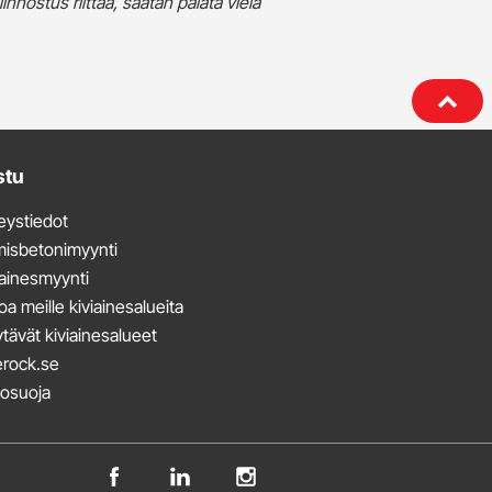
iinnostus riittää, saatan palata vielä
stu
eystiedot
misbetonimyynti
iainesmyynti
oa meille kiviainesalueita
tävät kiviainesalueet
rock.se
tosuoja