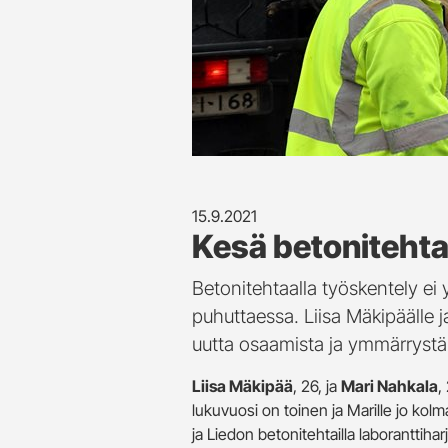
15.9.2021
Kesä betonitehtaa
Betonitehtaalla työskentely ei
puhuttaessa. Liisa Mäkipäälle j
uutta osaamista ja ymmärrystä 
Liisa Mäkipää
, 26, ja
Mari Nahkala
,
lukuvuosi on toinen ja Marille jo ko
ja Liedon betonitehtailla laboranttiharjo