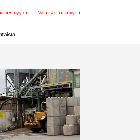
set
et
iainesmyynti
Valmisbetonimyynti
teriaalit
htaista