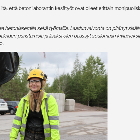
iitä, että betonilaborantin kesätyöt ovat olleet erittäin monipuolisi
 betoniasemilla sekä työmailla. Laadunvalvonta on pitänyt sisäl
leiden puristamisia ja lisäksi olen päässyt seulomaan kiviaineks
o.