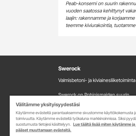
Peab-konserni on suurin rakennusl
vuoden saatossa kehittynyt vaka
laajin: rakennamme ja korjaamme as
teemme kiviurakointia, tuotamme k
Lisätietoja
Swerock
ja
Valmisbetoni- ja kiviainesliiketoiminta
yhteystiedot
Swerock on Pohjoismaiden suurin
kiviaines- ja valmisbetonitoimittaja.
Välitämme yksityisyydestäsi
Tarjontaamme kuuluu Suomessa bet
Käytämme evästeitä parantaaksemme sivustomme käyttökokemusta j
ja kiviainesten valmistus ja myynti se
toimivuutta. Käytämme evästeitä työkaluna markkinoinnissa. Siksi py
avolouhinta ja murskauspalvelut.
suostumusta tietojesi käsittelyyn.
Lue täältä lisää miten käytämme ja
pääset muuttamaan evästeitä.