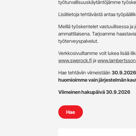
työturvallisuuskäytäntöjämme työske
Lisätietoja tehtävästä antaa työpäällik
Meillä työskentelet vastuullisessa ja
ammattilaisena. Tarjoamme haastavia t
työterveyspalvelut.
Verkkosivuiltamme voit lukea lisää l
www.swerock.fi
ja
www.lambertsson.
Hae tehtäviin
viimeistään
30.9.2026
huomioimme vain järjestelmän kaut
Viimeinen hakupäivä 30.9.2026
Hae