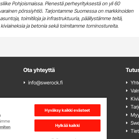
iike Pohjoismaissa. Pienestä perheyrityksestä on yli 60
varainen pörssiyhtiö. Tarjontamme Suomessa on markkinoiden
untoja, toimitiloja ja infrastruktuuria, päällystämme teitä,
iviaineksia ja betonia sekä toimitamme torninostureita.
Ota yhteyttä
Tutu
info@swerock.fi
Yht
Val
Kiv
Tarj
Hyväksy kaikki evästeet
onin
Myy
a
kä
ydämme
Swe
Hylkää kaikki
 miten
Tie