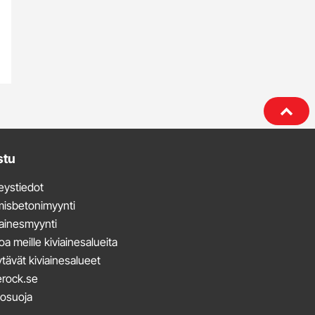
stu
eystiedot
misbetonimyynti
iainesmyynti
oa meille kiviainesalueita
tävät kiviainesalueet
rock.se
tosuoja