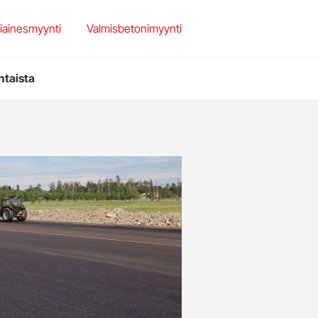
set
et
iainesmyynti
Valmisbetonimyynti
teriaalit
htaista