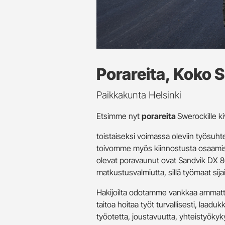
Porareita, Koko 
Paikkakunta Helsinki
Etsimme nyt
porareita
Swerockille k
toistaiseksi voimassa oleviin työsuht
toivomme myös kiinnostusta osaamis
olevat poravaunut ovat Sandvik DX 800
matkustusvalmiutta, sillä työmaat sija
Hakijoilta odotamme vankkaa ammatti
taitoa hoitaa työt turvallisesti, laaduk
työotetta, joustavuutta, yhteistyöky