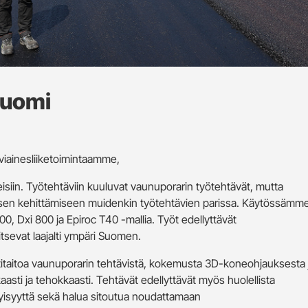
Suomi
iviainesliiketoimintaamme,
eisiin. Työtehtäviin kuuluvat vaunuporarin työtehtävät, mutta
en kehittämiseen muidenkin työtehtävien parissa. Käytössämm
, Dxi 800 ja Epiroc T40 -mallia. Työt edellyttävät
itsevat laajalti ympäri Suomen.
taitoa vaunuporarin tehtävistä, kokemusta 3D-koneohjauksesta 
kaasti ja tehokkaasti.
Tehtävät edellyttävät myös huolellista
kyisyyttä sekä halua sitoutua noudattamaan