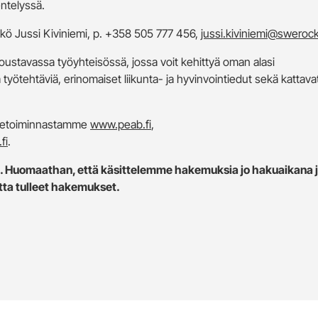
ntelyssä.
kö Jussi Kiviniemi, p.
+358 505 777 456,
jussi.kiviniemi@swerock
 joustavassa työyhteisössä, jossa voit kehittyä oman alasi
yötehtäviä, erinomaiset liikunta- ja hyvinvointiedut sekä kattava
iiketoiminnastamme
www.peab.fi
,
fi
.
.
Huomaathan, että käsittelemme hakemuksia jo hakuaikana 
ta tulleet hakemukset.