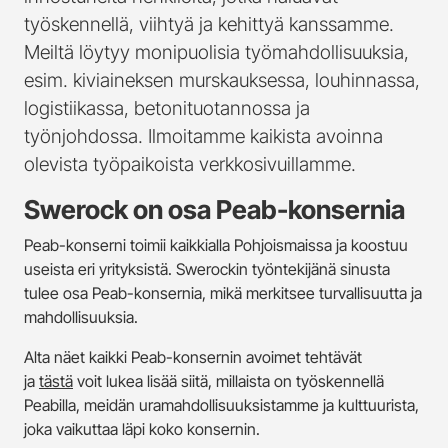
työskennellä, viihtyä ja kehittyä kanssamme.
Meiltä löytyy monipuolisia työmahdollisuuksia,
esim. kiviaineksen murskauksessa, louhinnassa,
logistiikassa, betonituotannossa ja
työnjohdossa. Ilmoitamme kaikista avoinna
olevista työpaikoista verkkosivuillamme.
Swerock on osa Peab-konsernia
Peab-konserni toimii kaikkialla Pohjoismaissa ja koostuu
useista eri yrityksistä. Swerockin työntekijänä sinusta
tulee osa Peab-konsernia, mikä merkitsee turvallisuutta ja
mahdollisuuksia.
Alta näet kaikki Peab-konsernin avoimet tehtävät
ja
tästä
voit lukea lisää siitä, millaista on työskennellä
Peabilla, meidän uramahdollisuuksistamme ja kulttuurista,
joka vaikuttaa läpi koko konsernin.