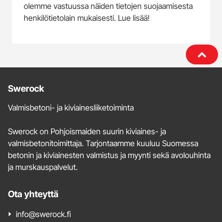
olemme vastuussa näiden tietojen suojaamisesta
henkilötietolain mukaisesti. Lue lisää!
Lisätietoja
Swerock
ja
Valmisbetoni- ja kiviainesliiketoiminta
yhteystiedot
Swerock on Pohjoismaiden suurin kiviaines- ja
valmisbetonitoimittaja. Tarjontaamme kuuluu Suomessa
betonin ja kiviainesten valmistus ja myynti sekä avolouhinta
ja murskauspalvelut.
Ota yhteyttä
info@swerock.fi