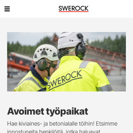
Avoimet työpaikat
Hae kiviaines- ja betonialalle töihin! Etsimme
innostuneita henkilöitä, jotka haluavat