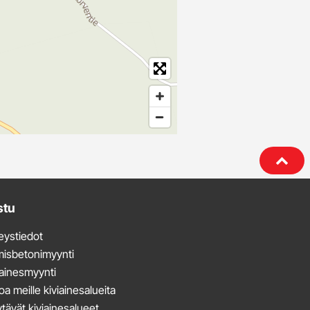
stu
eystiedot
misbetonimyynti
iainesmyynti
oa meille kiviainesalueita
tävät kiviainesalueet