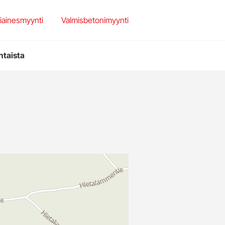
set
et
iainesmyynti
Valmisbetonimyynti
teriaalit
htaista