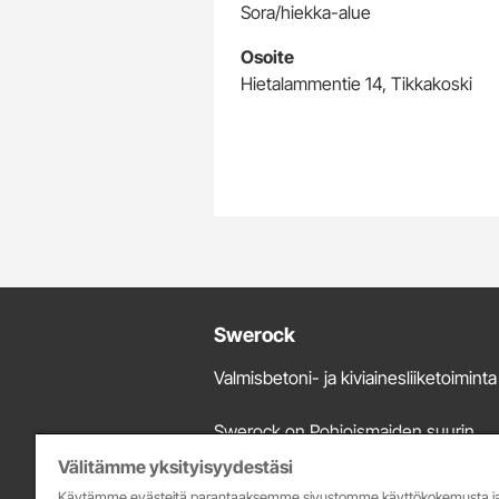
Sora/hiekka-alue
Osoite
Hietalammentie 14, Tikkakoski
Lisätietoja
Swerock
ja
Valmisbetoni- ja kiviainesliiketoiminta
yhteystiedot
Swerock on Pohjoismaiden suurin
kiviaines- ja valmisbetonitoimittaja.
Välitämme yksityisyydestäsi
Tarjontaamme kuuluu Suomessa bet
Käytämme evästeitä parantaaksemme sivustomme käyttökokemusta j