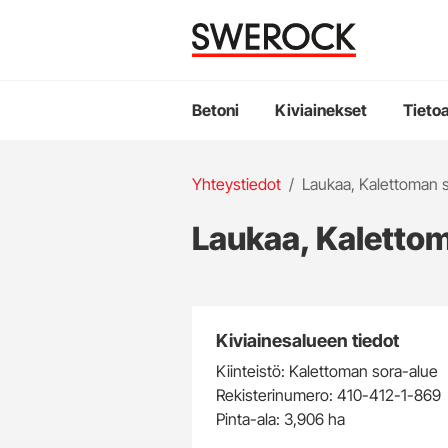
Valmisbetonin tilaus
Hiekoitussepeli
Asenn
Valmisbetonin toimitus
Kalliosepelit
Turvah
Betonin tilausohjeet
Kalliomurskeet
Leikki
Arvot
Kestävä 
Soramurske
Hiekoi
Opiskelijoille
Laskutustiedot
Avoimet 
Betoni
Kiviainekset
Tieto
You
Yhteystiedot
/
Laukaa, Kalettoman 
are
Laukaa, Kaletto
here:
Kiviainesalueen tiedot
Kiinteistö: Kalettoman sora-alue
Rekisterinumero: 410-412-1-869
Pinta-ala: 3,906 ha