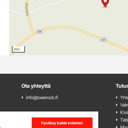
50m
Ota yhteyttä
Tutu
info@swerock.fi
Yht
Val
Kiv
Tarj
Hyväksy kaikki evästeet
onin
Myy
a