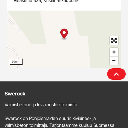
Risåsintie 324, Kristiinankaupunki
50m
Lisätietoja
Swerock
ja
Valmisbetoni- ja kiviainesliiketoiminta
yhteystiedot
Swerock on Pohjoismaiden suurin kiviaines- ja
valmisbetonitoimittaja. Tarjontaamme kuuluu Suomessa