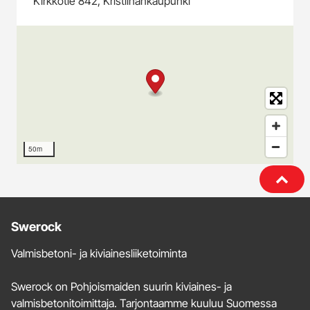
Kirkkotie 842, Kristiinankaupunki
50m
Lisätietoja
Swerock
ja
Valmisbetoni- ja kiviainesliiketoiminta
yhteystiedot
Swerock on Pohjoismaiden suurin kiviaines- ja
valmisbetonitoimittaja. Tarjontaamme kuuluu Suomessa