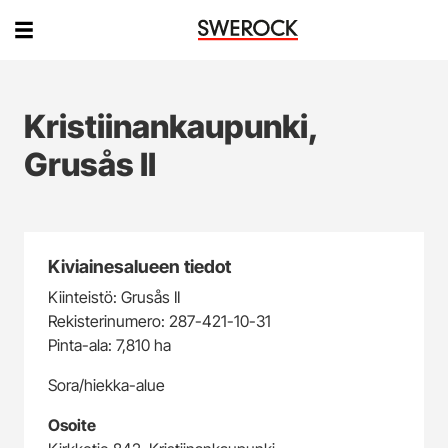
Kristiinankaupunki,
Grusås II
Kiviainesalueen tiedot
Kiinteistö: Grusås II
Rekisterinumero: 287-421-10-31
Pinta-ala: 7,810 ha
Sora/hiekka-alue
Osoite