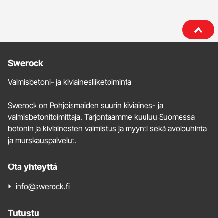
Lisätietoja
Swerock
ja
Valmisbetoni- ja kiviainesliiketoiminta
yhteystiedot
Swerock on Pohjoismaiden suurin kiviaines- ja
valmisbetonitoimittaja. Tarjontaamme kuuluu Suomessa
betonin ja kiviainesten valmistus ja myynti sekä avolouhinta
ja murskauspalvelut.
Ota yhteyttä
info@swerock.fi
Tutustu