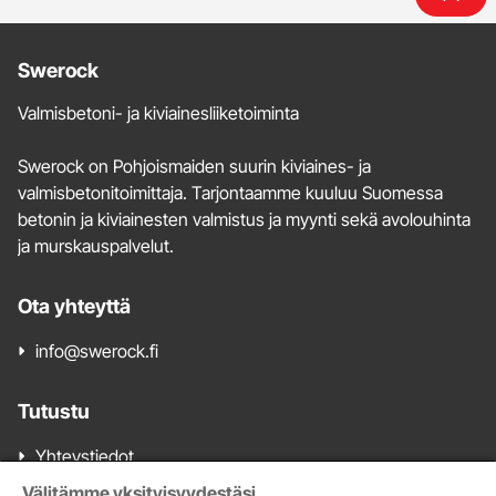
Lisätietoja
Swerock
ja
Valmisbetoni- ja kiviainesliiketoiminta
yhteystiedot
Swerock on Pohjoismaiden suurin kiviaines- ja
valmisbetonitoimittaja. Tarjontaamme kuuluu Suomessa
betonin ja kiviainesten valmistus ja myynti sekä avolouhinta
ja murskauspalvelut.
Ota yhteyttä
info@swerock.fi
Tutustu
Yhteystiedot
Valmisbetonimyynti
Välitämme yksityisyydestäsi