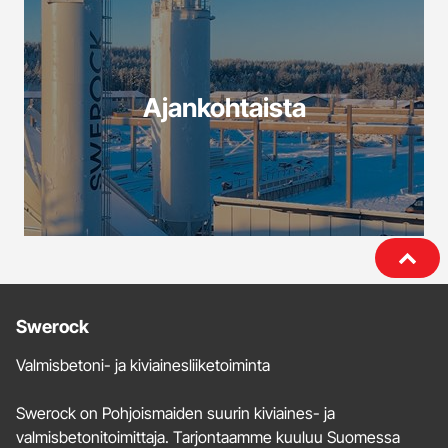
Ajankohtaista
Lisätietoja
Swerock
ja
Valmisbetoni- ja kiviainesliiketoiminta
yhteystiedot
Swerock on Pohjoismaiden suurin kiviaines- ja
valmisbetonitoimittaja. Tarjontaamme kuuluu Suomessa