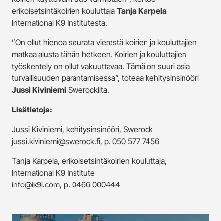
erikoisetsintäkoirien kouluttaja
Tanja Karpela
International K9 Institutesta.
”On ollut hienoa seurata vierestä koirien ja kouluttajien
matkaa alusta tähän hetkeen. Koirien ja kouluttajien
työskentely on ollut vakuuttavaa. Tämä on suuri asia
turvallisuuden parantamisessa”, toteaa kehitysinsinööri
Jussi Kiviniemi
Swerockilta.
Lisätietoja:
Jussi Kiviniemi, kehitysinsinööri, Swerock
jussi.kiviniemi@swerock.fi
, p. 050 577 7456
Tanja Karpela, erikoisetsintäkoirien kouluttaja,
International K9 Institute
info@ik9i.com
, p. 0466 000444