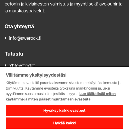
betonin ja kiviainesten valmistus ja myynti sekä avolouhinta
ja murskauspalvelut.
Ota yhteyttä
info@swerock.fi
Tutustu
Yhteystiedot
Valmisbetonimyynti
Välitämme yksityisyydestäsi
Kiviainesmyynti
Käytämme evästeitä parantaaksemme sivustomme käyttökokemusta ja
Tarjoa meille kiviainesalueita
toimivuutta. Käytämme evästeitä työkaluna markkinoinnissa. Siksi
pyydämme suostumusta tietojesi käsittelyyn.
Lue täältä lisää miten
Myytävät kiviainesalueet
käytämme ja miten pääset muuttamaan evästeitä.
Swerock.se
Tietosuoja
Hyväksy kaikki evästeet
Hylkää kaikki