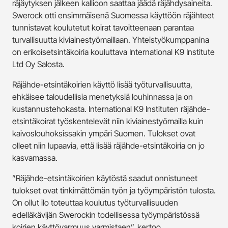
räjäytyksen jälkeen kallioon saattaa jäädä räjähdysaineita.
Swerock otti ensimmäisenä Suomessa käyttöön räjähteet
tunnistavat koulutetut koirat tavoitteenaan parantaa
turvallisuutta kiviainestyömaillaan. Yhteistyökumppanina
on erikoisetsintäkoiria kouluttava International K9 Institute
Ltd Oy Salosta.
Räjähde-etsintäkoirien käyttö lisää työturvallisuutta,
ehkäisee taloudellisia menetyksiä louhinnassa ja on
kustannustehokasta. International K9 Instituten räjähde-
etsintäkoirat työskentelevät niin kiviainestyömailla kuin
kaivoslouhoksissakin ympäri Suomen. Tulokset ovat
olleet niin lupaavia, että lisää räjähde-etsintäkoiria on jo
kasvamassa.
”Räjähde-etsintäkoirien käytöstä saadut onnistuneet
tulokset ovat tinkimättömän työn ja työympäristön tulosta.
On ollut ilo toteuttaa koulutus työturvallisuuden
edelläkävijän Swerockin todellisessa työympäristössä
koirien käyttövarmuus varmistaen”, kertoo