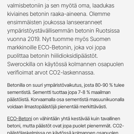
valmisbetoniin ja sen myötä oma, laadukas
kiviaines betonin raaka-aineena. Olemme
ensimmäisten joukossa lanseeranneet
ympäristöystävällisemmän betonin Ruotsissa
vuonna 2019. Nyt tuomme myös Suomen
markkinoille ECO-Betonin, joka voi jopa
puolittaa betonin hiilidioksidipäästöt.
Swerockilla on käytössä kolmannen osapuolen
verifioimat arvot CO2-laskennassa.
Betonilla on suuri ympäristövaikutus, josta 80-90 % tulee
sementistä. Sementti tuottaa jopa 7-8 % maailman
päästöistä. Korvaamalla osa sementistä masuunikuonalla
voidaan ilmastopäästöjä pienentää merkittävästi.
ECO-Betoni
on vähintään yhtä kestävää kuin tavallinen
betoni, mutta päästöt ovat jopa puolet pienemmät. CO2-
päästölaskelmissa on käytössä kolmannen osapuolen