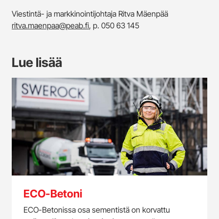
Viestintä- ja markkinointijohtaja Ritva Mäenpää
ritva.maenpaa@peab.fi
, p. 050 63 145
Lue lisää
ECO-Betoni
ECO-Betonissa osa sementistä on korvattu