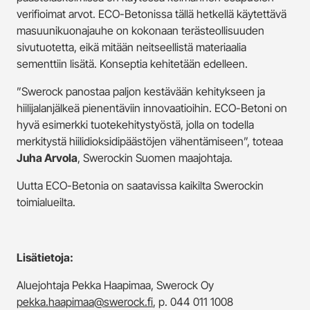
verifioimat arvot. ECO-Betonissa tällä hetkellä käytettävä
masuunikuonajauhe on kokonaan terästeollisuuden
sivutuotetta, eikä mitään neitseellistä materiaalia
sementtiin lisätä. Konseptia kehitetään edelleen.
”Swerock panostaa paljon kestävään kehitykseen ja
hiilijalanjälkeä pienentäviin innovaatioihin. ECO-Betoni on
hyvä esimerkki tuotekehitystyöstä, jolla on todella
merkitystä hiilidioksidipäästöjen vähentämiseen”, toteaa
Juha Arvola
, Swerockin Suomen maajohtaja.
Uutta ECO-Betonia on saatavissa kaikilta Swerockin
toimialueilta.
Lisätietoja:
Aluejohtaja Pekka Haapimaa, Swerock Oy
pekka.haapimaa@swerock.fi
, p. 044 011 1008