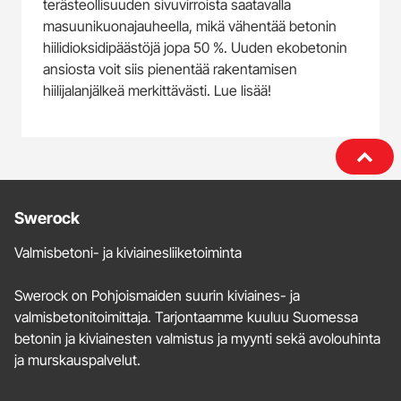
terästeollisuuden sivuvirroista saatavalla
masuunikuonajauheella, mikä vähentää betonin
hiilidioksidipäästöjä jopa 50 %. Uuden ekobetonin
ansiosta voit siis pienentää rakentamisen
hiilijalanjälkeä merkittävästi. Lue lisää!
Lisätietoja
Swerock
ja
Valmisbetoni- ja kiviainesliiketoiminta
yhteystiedot
Swerock on Pohjoismaiden suurin kiviaines- ja
valmisbetonitoimittaja. Tarjontaamme kuuluu Suomessa
betonin ja kiviainesten valmistus ja myynti sekä avolouhinta
ja murskauspalvelut.