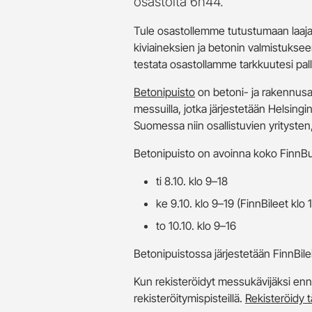
osastolta 6h44.
Tule osastollemme tutustumaan laaja
kiviaineksien ja betonin valmistuks
testata osastollamme tarkkuutesi pallo
Betonipuisto
on betoni- ja rakennusal
messuilla, jotka järjestetään Helsi
Suomessa niin osallistuvien yritysten,
Betonipuisto on avoinna koko FinnBui
ti 8.10. klo 9–18
ke 9.10. klo 9–19 (FinnBileet klo 
to 10.10. klo 9–16
Betonipuistossa järjestetään FinnBile
Kun rekisteröidyt messukävijäksi enn
rekisteröitymispisteillä.
Rekisteröidy t