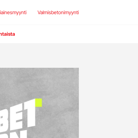
set
et
iainesmyynti
Valmisbetonimyynti
teriaalit
htaista