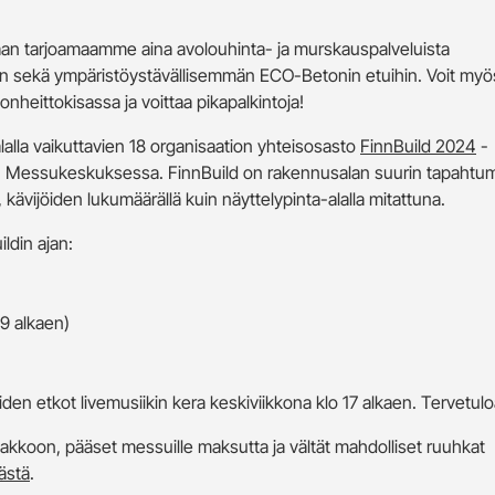
an tarjoamaamme aina avolouhinta- ja murskauspalveluista
een sekä ympäristöystävällisemmän ECO-Betonin etuihin. Voit myö
nheittokisassa ja voittaa pikapalkintoja!
alla vaikuttavien 18 organisaation yhteisosasto
FinnBuild 2024
-
ngin Messukeskuksessa. FinnBuild on rakennusalan suurin tapahtu
 kävijöiden lukumäärällä kuin näyttelypinta-alalla mitattuna.
ldin ajan:
19 alkaen)
iden etkot livemusiikin kera keskiviikkona klo 17 alkaen. Tervetulo
akkoon, pääset messuille maksutta ja vältät mahdolliset ruuhkat
ästä
.